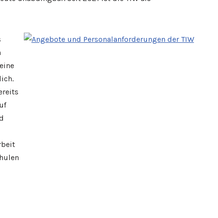
s
n
eine
ich.
ereits
uf
rd
beit
chulen