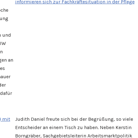
oche
tung
n und
TIW
on
gen an
des
nauer
der
 dafür
Judith Daniel freute sich bei der Begrüßung, so viele
Entscheider an einem Tisch zu haben. Neben Kerstin
Borngräber, Sachgebietsleiterin Arbeitsmarktpolitik