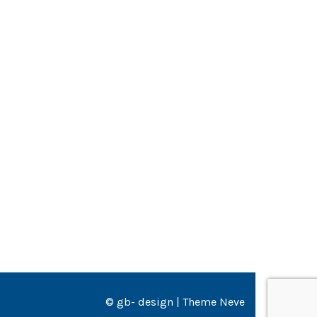
© gb- design
|
Theme Neve