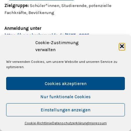
Zielgruppe:
Schüler*innen, Studierende, potenzielle
Fachkräfte, Bevölkerung
Anmeldung unter
https://www.luckenwalde.de/TdOT_2025
Cookie-Zustimmung
verwalten
Kontakt:
Detlef Laubinger | SWFG mbH | Tel.: 03371 681614 |
info@swfg.de
Wir verwenden Cookies, um unsere Website und unseren Service zu
optimieren.
Ort: Biotechnologiepark Luckenwalde | Im
Biotechnologiepark 4 | 14943 Luckenwalde
Cookies akzeptieren
Nur funktionale Cookies
Freitag | 21. November 202
5
Einstellungen anzeigen
Dahme/Mark | 18 Uhr
Cookie-Richtlinie
Datenschutzerklärung
Impressum