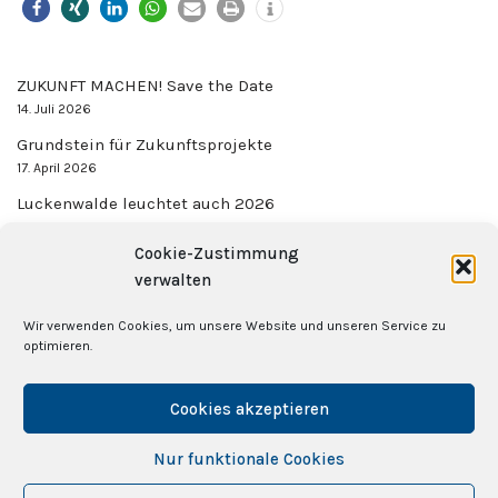
ZUKUNFT MACHEN! Save the Date
14. Juli 2026
Grundstein für Zukunftsprojekte
17. April 2026
Luckenwalde leuchtet auch 2026
17. Dezember 2025
Cookie-Zustimmung
Gemeinsam stark
verwalten
27. November 2025
Innovationsfreudige Gastgeber gesucht
Wir verwenden Cookies, um unsere Website und unseren Service zu
27. November 2025
optimieren.
Cookies akzeptieren
Kategorien
Nur funktionale Cookies