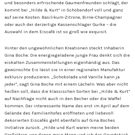
und besonders erfrischende Gaumenfreunden schlägt, der
kommt bei „Hilde & Kurt“ in Schöbendorf voll und ganz
auf seine Kosten: Basilikum-Zitrone, Birne-Champagner
oder auch der derzeitige Kassenschlager Gurke – die
Auswahl in dem Eiscafé ist so groß wie exquisit.
Hinter den ungewöhnlichen Kreationen steckt Inhaberin
Gina Boche. Die energiegeladene junge Frau denkt sich die
eiskalten Zusammenstellungen eigenhändig aus. Das
gewünschte Eis lässt sie in einer regionalen Manufaktur
exklusiv produzieren. „Schokolade und Vanille kann ja
jeder“, sagt Gina Boche mit einem Lächeln. Was aber nicht
heißen soll, dass die klassischen Sorten bei „Hilde & Kurt“
auf Nachfrage nicht auch in den Becher oder die Waffel
kommen. Der interessante Name des erst im April auf dem
Gelände des Familienhofes eröffneten und liebevoll
dekorierten Eiscafés geht ebenfalls auf Gina Boches
Initiative zurück. „Hilde und Kurt waren meine beiden
Großeltern, von denen mein Mann und ich das Grundstück